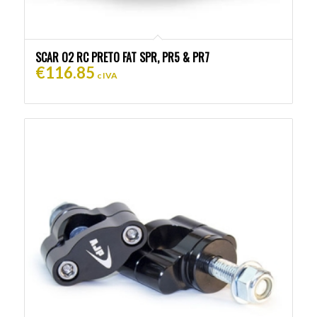
SCAR O2 RC PRETO FAT SPR, PR5 & PR7
€
116.85
c IVA