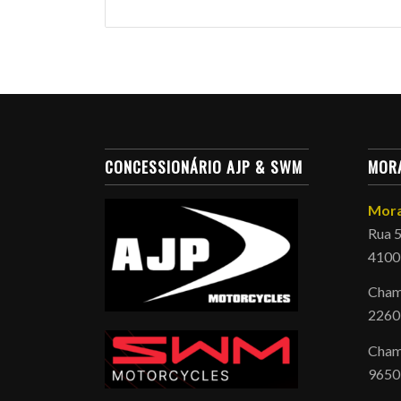
CONCESSIONÁRIO AJP & SWM
MOR
Mora
Rua 5
4100
Chama
2260
Cham
9650