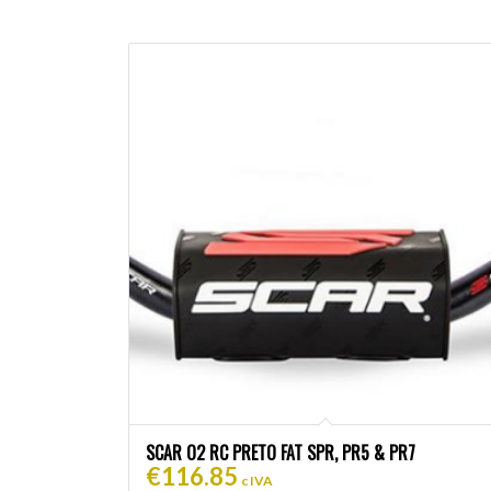
SCAR O2 RC PRETO FAT SPR, PR5 & PR7
€
116.85
c IVA