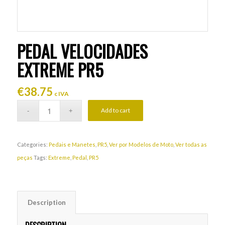
PEDAL VELOCIDADES
EXTREME PR5
€
38.75
c IVA
Add to cart
Categories:
Pedais e Manetes
,
PR5
,
Ver por Modelos de Moto
,
Ver todas as
peças
Tags:
Extreme
,
Pedal
,
PR5
Description